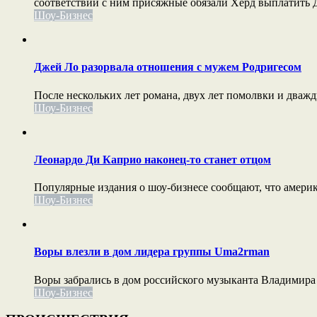
соответствии с ним присяжные обязали Херд выплатить Д
Шоу-Бизнес
Джей Ло разорвала отношения с мужем Родригесом
После нескольких лет романа, двух лет помолвки и дваж
Шоу-Бизнес
Леонардо Ди Каприо наконец-то станет отцом
Популярные издания о шоу-бизнесе сообщают, что америк
Шоу-Бизнес
Воры влезли в дом лидера группы Uma2rman
Воры забрались в дом российского музыканта Владимира
Шоу-Бизнес