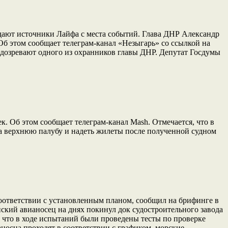
дают источники Лайфа с места событий. Глава ДНР Александр
Об этом сообщает телеграм-канал «Незыгарь» со ссылкой на
одозревают одного из охранников главы ДНР. Депутат Госдумы
к. Об этом сообщает телеграм-канал Mash. Отмечается, что в
на верхнюю палубу и надеть жилеты после полученной судном
соответствии с установленным планом, сообщил на брифинге в
ский авианосец на днях покинул док судостроительного завода
, что в ходе испытаний были проведены тесты по проверке
ианосца проходят в соответствии с графиком, морские…