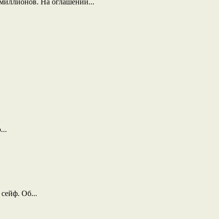
миллионов. На оглашении...
.
..
сейф. Об...