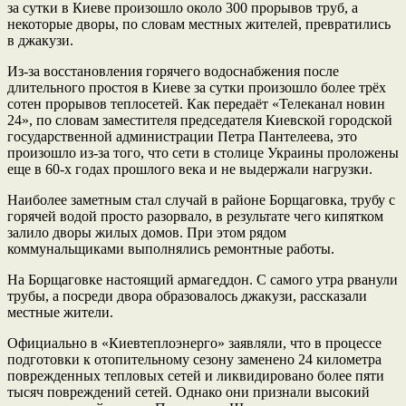
за сутки в Киеве произошло около 300 прорывов труб, а
некоторые дворы, по словам местных жителей, превратились
в джакузи.
Из-за восстановления горячего водоснабжения после
длительного простоя в Киеве за сутки произошло более трёх
сотен прорывов теплосетей. Как передаёт «Телеканал новин
24», по словам заместителя председателя Киевской городской
государственной администрации Петра Пантелеева, это
произошло из-за того, что сети в столице Украины проложены
еще в 60-х годах прошлого века и не выдержали нагрузки.
Наиболее заметным стал случай в районе Борщаговка, трубу с
горячей водой просто разорвало, в результате чего кипятком
залило дворы жилых домов. При этом рядом
коммунальщиками выполнялись ремонтные работы.
На Борщаговке настоящий армагеддон. С самого утра рванули
трубы, а посреди двора образовалось джакузи, рассказали
местные жители.
Официально в «Киевтеплоэнерго» заявляли, что в процессе
подготовки к отопительному сезону заменено 24 километра
поврежденных тепловых сетей и ликвидировано более пяти
тысяч повреждений сетей. Однако они признали высокий