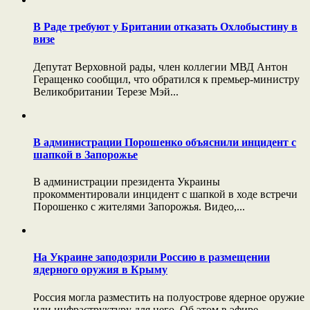
В Раде требуют у Британии отказать Охлобыстину в
визе
Депутат Верховной рады, член коллегии МВД Антон
Геращенко сообщил, что обратился к премьер-министру
Великобритании Терезе Мэй...
В администрации Порошенко объяснили инцидент с
шапкой в Запорожье
В администрации президента Украины
прокомментировали инцидент с шапкой в ходе встречи
Порошенко с жителями Запорожья. Видео,...
На Украине заподозрили Россию в размещении
ядерного оружия в Крыму
Россия могла разместить на полуострове ядерное оружие
или инфраструктуру для него. Об этом в эфире