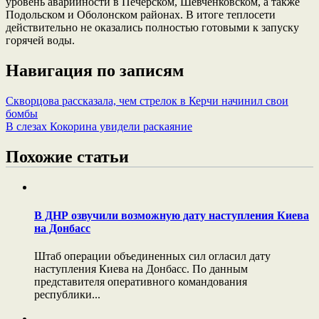
уровень аварийности в Печерском, Шевченковском, а также
Подольском и Оболонском районах. В итоге теплосети
действительно не оказались полностью готовыми к запуску
горячей воды.
Навигация по записям
Скворцова рассказала, чем стрелок в Керчи начинил свои
бомбы
В слезах Кокорина увидели раскаяние
Похожие статьи
В ДНР озвучили возможную дату наступления Киева
на Донбасс
Штаб операции объединенных сил огласил дату
наступления Киева на Донбасс. По данным
представителя оперативного командования
республики...