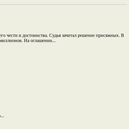
о чести и достоинства. Судья зачитал решение присяжных. В
миллионов. На оглашении...
.
..