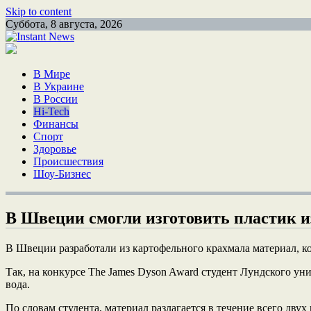
Skip to content
Суббота, 8 августа, 2026
В Мире
В Украине
В России
Hi-Tech
Финансы
Спорт
Здоровье
Происшествия
Шоу-Бизнес
В Швеции смогли изготовить пластик и
В Швеции разработали из картофельного крахмала материал, кот
Так, на конкурсе The James Dyson Award студент Лундского ун
вода.
По словам студента, материал разлагается в течение всего дв