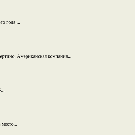
о года....
ертино. Американская компания...
...
место...