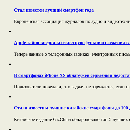
Стал известен лучший смартфон года
Европейская ассоциация журналов по аудио и видеотехни
Apple тайно внедрила секретную функцию слежения в 
Теперь данные о телефонных звонках, электронных письм
В смартфонах iPhone XS обнаружен серьёзный недоста
Пользователи поведали, что гаджет не заряжается, если 
Стали известны лучшие китайские смартфоны до 100 
Китайское издание GizChina обнародовало топ-5 лучших с