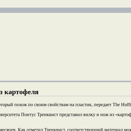
з картофеля
орый похож по своим свойствам на пластик, передает The Huffin
иверситета Понтус Тренквист представил вилку и нож из «картоф
ух месяцев. Как отметил Тренквист, соответствующий материал м