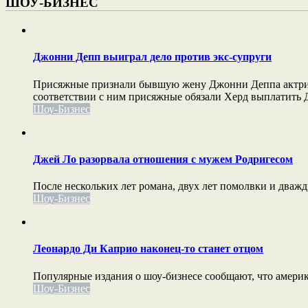
ШОУ-БИЗНЕС
Джонни Депп выиграл дело против экс-супруги
Присяжные признали бывшую жену Джонни Деппа актрису 
соответствии с ним присяжные обязали Херд выплатить Д
Шоу-Бизнес
Джей Ло разорвала отношения с мужем Родригесом
После нескольких лет романа, двух лет помолвки и дваж
Шоу-Бизнес
Леонардо Ди Каприо наконец-то станет отцом
Популярные издания о шоу-бизнесе сообщают, что америк
Шоу-Бизнес