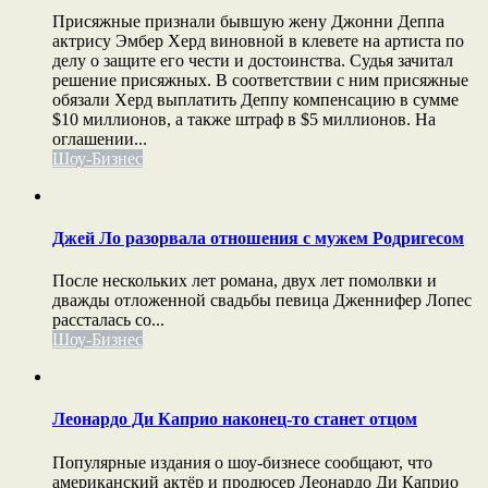
Присяжные признали бывшую жену Джонни Деппа
актрису Эмбер Херд виновной в клевете на артиста по
делу о защите его чести и достоинства. Судья зачитал
решение присяжных. В соответствии с ним присяжные
обязали Херд выплатить Деппу компенсацию в сумме
$10 миллионов, а также штраф в $5 миллионов. На
оглашении...
Шоу-Бизнес
Джей Ло разорвала отношения с мужем Родригесом
После нескольких лет романа, двух лет помолвки и
дважды отложенной свадьбы певица Дженнифер Лопес
рассталась со...
Шоу-Бизнес
Леонардо Ди Каприо наконец-то станет отцом
Популярные издания о шоу-бизнесе сообщают, что
американский актёр и продюсер Леонардо Ди Каприо