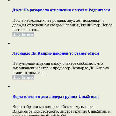
Джей Ло разорвала отношения с мужем Родригесом
После нескольких лет романа, двух лет помолвки и
дважды отложенной свадьбы певица Дженнифер Лопес
рассталась со...
Шоу-Бизнес
Леонардо Ди Каприо наконец-то станет отцом
Популярные издания о шоу-бизнесе сообщают, что
американский актёр и продюсер Леонардо Ди Каприо
станет отцом, его...
Шоу-Бизнес
Воры влезли в дом лидера группы Uma2rman
Воры забрались в дом российского музыканта
Владимира Кристовского, лидера группы Uma2rman, и
вскрыли оружейный сейф. Об...