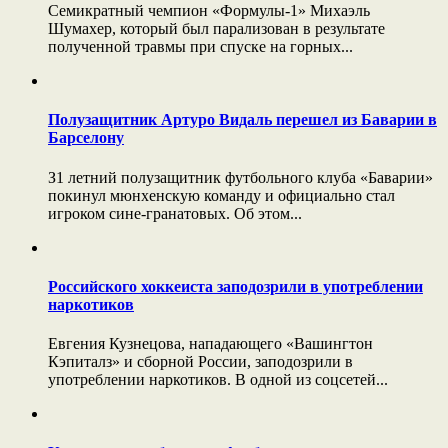
Cемикратный чемпион «Формулы-1» Михаэль
Шумахер, который был парализован в результате
полученной травмы при спуске на горных...
Полузащитник Артуро Видаль перешел из Баварии в
Барселону
З1 летний полузащитник футбольного клуба «Баварии»
покинул мюнхенскую команду и официально стал
игроком сине-гранатовых. Об этом...
Российского хоккеиста заподозрили в употреблении
наркотиков
Евгения Кузнецова, нападающего «Вашингтон
Кэпиталз» и сборной России, заподозрили в
употреблении наркотиков. В одной из соцсетей...