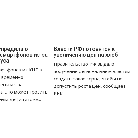
упредили о
Власти РФ готовятся к
смартфонов из-за
увеличению цен на хлеб
уса
Правительство РФ выдало
артфонов из КНР в
поручение региональным властям
у временно
создать запас зерна, чтобы не
ены из-за
допустить роста цен, сообщает
а. Это может грозить
РБК....
ным дефицитом»...