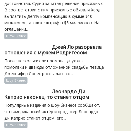
достоинства. Судья зачитал решение присяжных.
В соответствии с ним присяжные обязали Херд
выплатить Деппу компенсацию в сумме $10
миллионов, а также штраф в $5 миллионов. На
оглашении...
Шоу-Бизнес
Джей Ло разорвала
отношения с мужем Родригесом
После нескольких лет романа, двух лет
помолвки и дважды отложенной свадьбы певица
Дженнифер Лопес рассталась со...
Шоу-Бизнес
Леонардо Ди
Каприо наконец-то станет отцом
Популярные издания о шоу-бизнесе сообщают,
что американский актёр и продюсер Леонардо
Ди Каприо станет отцом, его...
Шоу-Бизнес