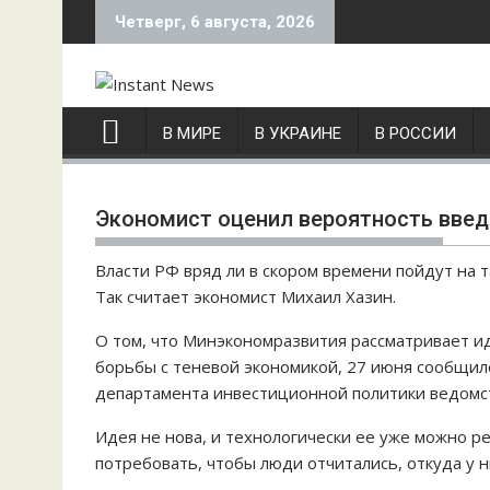
S
Четверг, 6 августа, 2026
k
i
p
t
В МИРЕ
В УКРАИНЕ
В РОССИИ
o
c
o
Экономист оценил вероятность введ
n
t
Власти РФ вряд ли в скором времени пойдут на т
e
Так считает экономист Михаил Хазин.
n
t
О том, что Минэкономразвития рассматривает и
борьбы с теневой экономикой, 27 июня сообщил
департамента инвестиционной политики ведомст
Идея не нова, и технологически ее уже можно р
потребовать, чтобы люди отчитались, откуда у н