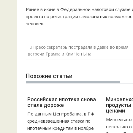
Ранее в июне в Федеральной налоговой службе 
проекта по регистрации самозанятых возможност
человек.
Н
Пресс-секретарь пострадала в давке во время
а
встречи Трампа и Ким Чен Ына
в
и
Похожие статьи
г
а
ц
Российская ипотека снова
Минсельхо
и
стала дороже
продукты 
я
ценами
По данным Центробанка, в РФ
п
Минсельхоз 
средневзвешенная ставка по
о
несколько о
ипотечным кредитам в ноябре
з