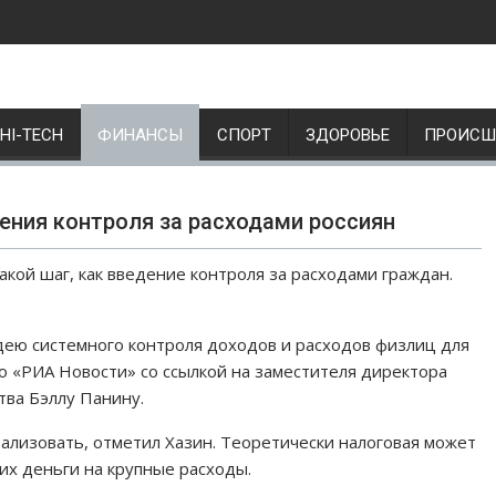
HI-TECH
ФИНАНСЫ
СПОРТ
ЗДОРОВЬЕ
ПРОИСШ
ения контроля за расходами россиян
акой шаг, как введение контроля за расходами граждан.
дею системного контроля доходов и расходов физлиц для
о «РИА Новости» со ссылкой на заместителя директора
ва Бэллу Панину.
еализовать, отметил Хазин. Теоретически налоговая может
их деньги на крупные расходы.