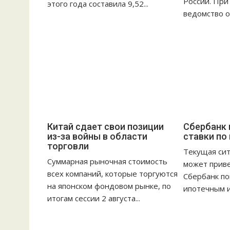
России. При
этого года составила 9,52...
а
ведомство о
п
и
с
я
м
Китай сдает свои позиции
Сбербанк
из-за войны в области
ставки по
торговли
Текущая сит
Суммарная рыночная стоимость
может приве
всех компаний, которые торгуются
Сбербанк по
на японском фондовом рынке, по
ипотечным и
итогам сессии 2 августа...