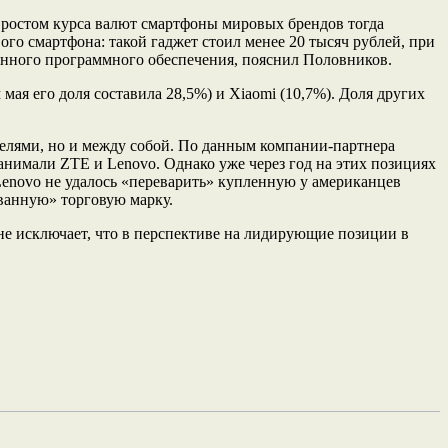
 с ростом курса валют смартфоны мировых брендов тогда
го смартфона: такой гаджет стоил менее 20 тысяч рублей, при
венного программного обеспечения, пояснил Половников.
я его доля составила 28,5%) и Xiaomi (10,7%). Доля других
елями, но и между собой. По данным компании-партнера
анимали ZTE и Lenovo. Однако уже через год на этих позициях
 Lenovo не удалось «переварить» купленную у американцев
ванную» торговую марку.
 не исключает, что в перспективе на лидирующие позиции в