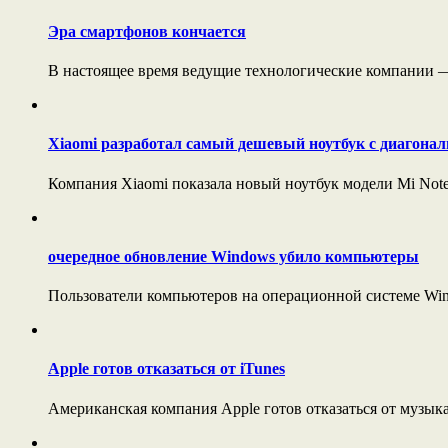
Эра смартфонов кончается
В настоящее время ведущие технологические компании — A
Xiaomi разработал самый дешевый ноутбук с диагонал
Компания Xiaomi показала новый ноутбук модели Mi Noteb
очередное обновление Windows убило компьютеры
Пользователи компьютеров на операционной системе Wind
Apple готов отказаться от iTunes
Американская компания Apple готов отказаться от музыка