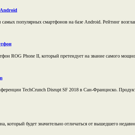
Android
самых популярных смартфонов на базе Android. Рейтинг возглав
ртфон
он ROG Phone II, который претендует на звание самого мощног
m
онференции TechCrunch Disrupt SF 2018 в Сан-Франциско. Продук
а, который будет значительно отличаться от вышедшего недавно 