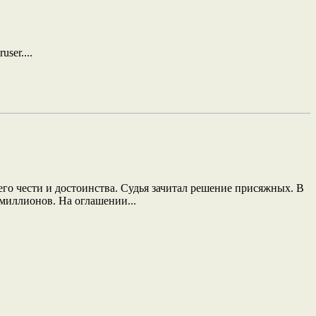
ser....
о чести и достоинства. Судья зачитал решение присяжных. В
миллионов. На оглашении...
.