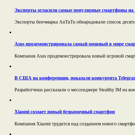
Эксперты огласили самые популярные смартфоны на 
Эксперты бенчмарка AnTuTu обнародовали список десяти 
Asus продемонстрировала самый мощный в мире сма
Компания Asus продемонстрировала новый игровой смартф
В США на конференции, показали конкурента Telegra
Разработчики рассказали о мессенджере Stealthy IM на к
Xiaomi создает новый безрамочный смартфон
Компания Xiaomi трудится над созданием нового смартфон