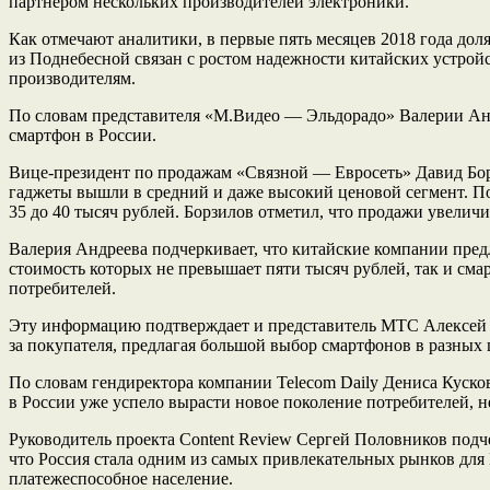
партнером нескольких производителей электроники.
Как отмечают аналитики, в первые пять месяцев 2018 года дол
из Поднебесной связан с ростом надежности китайских устрой
производителям.
По словам представителя «М.Видео — Эльдорадо» Валерии Андр
смартфон в России.
Вице-президент по продажам «Связной — Евросеть» Давид Борз
гаджеты вышли в средний и даже высокий ценовой сегмент. По
35 до 40 тысяч рублей. Борзилов отметил, что продажи увеличили
Валерия Андреева подчеркивает, что китайские компании пред
стоимость которых не превышает пяти тысяч рублей, так и сма
потребителей.
Эту информацию подтверждает и представитель МТС Алексей Ме
за покупателя, предлагая большой выбор смартфонов в разных 
По словам гендиректора компании Telecom Daily Дениса Кусков
в России уже успело вырасти новое поколение потребителей, 
Руководитель проекта Content Review Сергей Половников подче
что Россия стала одним из самых привлекательных рынков для 
платежеспособное население.