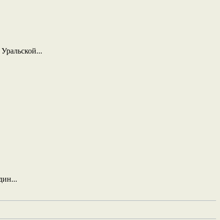
Уральской...
ин...