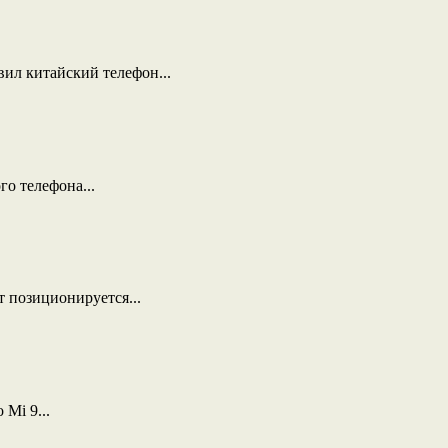
ил китайский телефон...
о телефона...
т позиционируется...
Mi 9...