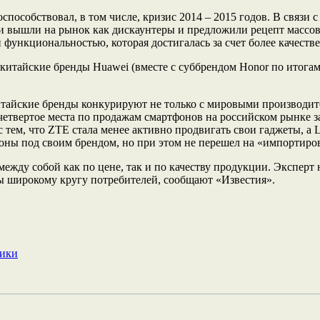
способствовал, в том числе, кризис 2014 – 2015 годов. В связи
и вышли на рынок как дискаунтеры и предложили рецепт массово
 функциональностью, которая достигалась за счет более качест
тайские бренды Huawei (вместе с суббрендом Honor по итогам ма
итайские бренды конкурируют не только с мировыми производит
 четвертое места по продажам смартфонов на российском рынке з
с тем, что ZTE стала менее активно продвигать свои гаджеты, а
фоны под своим брендом, но при этом не перешел на «импортиро
ежду собой как по цене, так и по качеству продукции. Эксперт
ы широкому кругу потребителей, сообщают «Известия».
рики