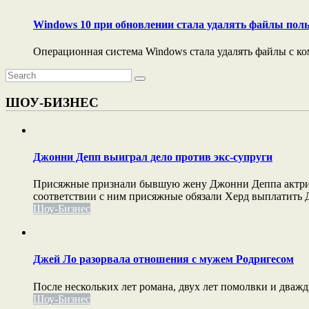
Windows 10 при обновлении стала удалять файлы поль
Операционная система Windows стала удалять файлы с ко
ШОУ-БИЗНЕС
Джонни Депп выиграл дело против экс-супруги
Присяжные признали бывшую жену Джонни Деппа актрису 
соответствии с ним присяжные обязали Херд выплатить Д
Шоу-Бизнес
Джей Ло разорвала отношения с мужем Родригесом
После нескольких лет романа, двух лет помолвки и дваж
Шоу-Бизнес