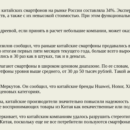
я китайских смартфонов на рынке России составляла 34%. Экспе
ств, а также с их невысокой стоимостью. При этом функционал
еевой, если принять в расчет небольшие компании, может оказ
илов сообщил, что раньше китайские смартфоны продавались в 
 итогам первых пяти месяцев текущего года, больше всего выр
сь в 30 раз как в штуках, так и в деньгах.
лагают смартфоны в широком ценовом диапазоне. По ее словам,
ртфоны уровня выше среднего, от 30 до 50 тысяч рублей. Такой 
ркутов. Он сообщил, что китайские бренды Huawei, Honor, Xia
ценовых категориях.
а, китайские производители значительно повысили надежность и
не воспринимающих товары из Китая как некачественные или по
ркивает, что китайским компаниям удалось разрушить стереотип 
Китая, поскольку еще не все потребители пользуются смартфона