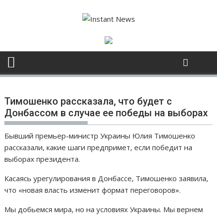
S
k
i
p
t
o
c
o
n
Тимошенко рассказала, что будет с
t
Донбассом в случае ее победы на выборах
e
n
Бывший премьер-министр Украины Юлия Тимошенко
t
рассказали, какие шаги предпримет, если победит на
выборах президента.
Касаясь урегулирования в Донбассе, Тимошенко заявила,
что «новая власть изменит формат переговоров».
Мы добьемся мира, но на условиях Украины. Мы вернем