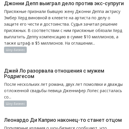
Джонни Депп выиграл дело против экс-супруги
Присяжные признали бывшую жену Джонни Деппа актрису
Эмбер Херд виновной в клевете на артиста по делу о
защите его чести и достоинства. Судья зачитал решение
присяжных. В соответствии с ним присяжные обязали Херд
выплатить Деппу компенсацию в сумме $10 миллионов, а
также штраф в $5 миллионов. На оглашении...
Шоу-Бизнес
Джей Ло разорвала отношения с мужем
Родригесом
После нескольких лет романа, двух лет помолвки и дважды
отложенной свадьбы певица Дженнифер Лопес рассталась
со...
Шоу-Бизнес
Леонардо Ди Каприо наконец-то станет отцом
Популярные издания о шоу-бизнесе сообщают, что