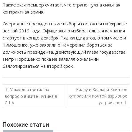
Также экс-премьер считает, что стране нужна сильная
контрактная армия.
Очередные президентские выборы состоятся на Украине
весной 2019 года. Официально избирательная кампания
стартует в конце декабря. Ряд кандидатов, в том числе и
Тимошенко, уже заявили о намерении бороться за
должность президента. Действующий глава государства
Петр Порошенко пока не заявлял о желании
баллотироваться на второй срок.
Н
Ушаков ответил на
Биллу и Хиллари Клинтон
а
отправили почтой взрывное
вопрос о визите Путина в
устройство
США
в
и
г
Похожие статьи
а