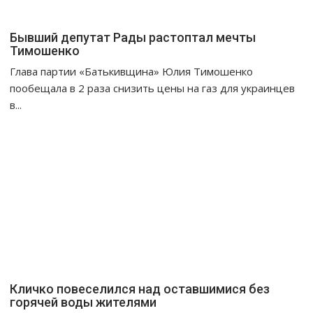
ц
и
Бывший депутат Рады растоптал мечты
я
Тимошенко
п
Глава партии «Батькивщина» Юлия Тимошенко
о
пообещала в 2 раза снизить цены на газ для украинцев
з
в...
а
п
и
с
я
м
Кличко повеселился над оставшимися без
горячей воды жителями