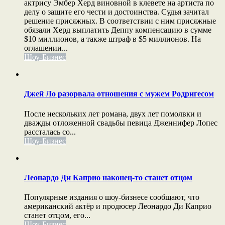
актрису Эмбер Херд виновной в клевете на артиста по
делу о защите его чести и достоинства. Судья зачитал
решение присяжных. В соответствии с ним присяжные
обязали Херд выплатить Деппу компенсацию в сумме
$10 миллионов, а также штраф в $5 миллионов. На
оглашении...
Шоу-Бизнес
Джей Ло разорвала отношения с мужем Родригесом
После нескольких лет романа, двух лет помолвки и
дважды отложенной свадьбы певица Дженнифер Лопес
рассталась со...
Шоу-Бизнес
Леонардо Ди Каприо наконец-то станет отцом
Популярные издания о шоу-бизнесе сообщают, что
американский актёр и продюсер Леонардо Ди Каприо
станет отцом, его...
Шоу-Бизнес