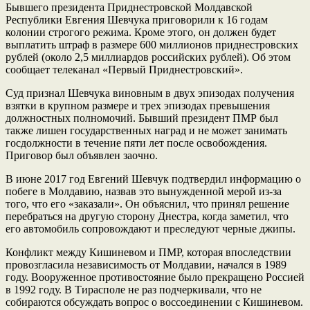
Бывшего президента Приднестровской Молдавской
Республики Евгения Шевчука приговорили к 16 годам
колонии строгого режима. Кроме этого, он должен будет
выплатить штраф в размере 600 миллионов приднестровских
рублей (около 2,5 миллиардов российских рублей). Об этом
сообщает телеканал «Первый Приднестровский».
Суд признал Шевчука виновным в двух эпизодах получения
взятки в крупном размере и трех эпизодах превышения
должностных полномочий. Бывший президент ПМР был
также лишен государственных наград и не может занимать
госдолжности в течение пяти лет после освобождения.
Приговор был объявлен заочно.
В июне 2017 год Евгений Шевчук подтвердил информацию о
побеге в Молдавию, назвав это вынужденной мерой из-за
того, что его «заказали». Он объяснил, что принял решение
перебраться на другую сторону Днестра, когда заметил, что
его автомобиль сопровождают и преследуют черные джипы.
Конфликт между Кишиневом и ПМР, которая впоследствии
провозгласила независимость от Молдавии, начался в 1989
году. Вооруженное противостояние было прекращено Россией
в 1992 году. В Тирасполе не раз подчеркивали, что не
собираются обсуждать вопрос о воссоединении с Кишиневом.