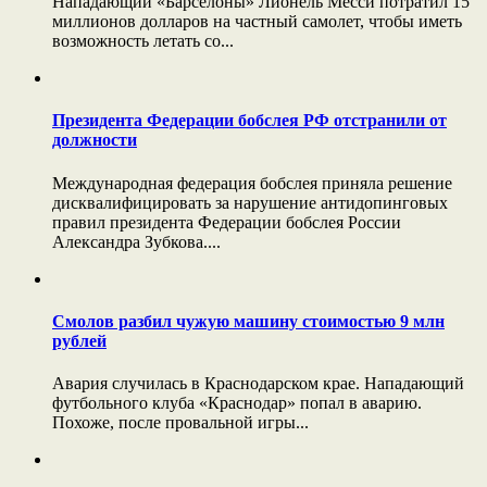
Нападающий «Барселоны» Лионель Месси потратил 15
миллионов долларов на частный самолет, чтобы иметь
возможность летать со...
Президента Федерации бобслея РФ отстранили от
должности
Международная федерация бобслея приняла решение
дисквалифицировать за нарушение антидопинговых
правил президента Федерации бобслея России
Александра Зубкова....
Смолов разбил чужую машину стоимостью 9 млн
рублей
Авария случилась в Краснодарском крае. Нападающий
футбольного клуба «Краснодар» попал в аварию.
Похоже, после провальной игры...