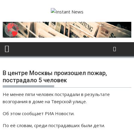
S
k
i
p
t
o
c
o
n
t
В центре Москвы произошел пожар,
e
пострадало 5 человек
n
t
Не менее пяти человек пострадали в результате
возгорания в доме на Тверской улице.
Об этом сообщает РИА Новости.
По её словам, среди пострадавших были дети.