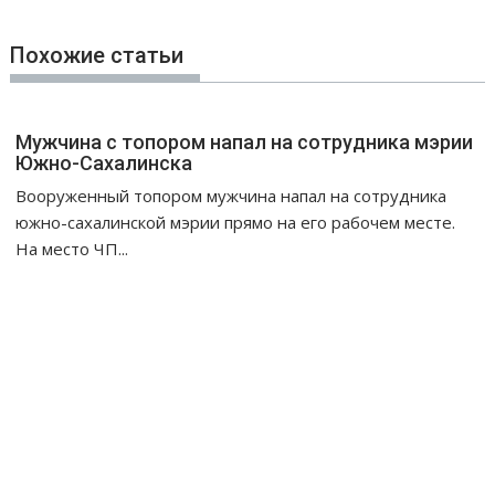
и
г
Похожие статьи
а
ц
и
Мужчина с топором напал на сотрудника мэрии
я
Южно-Сахалинска
п
Вооруженный топором мужчина напал на сотрудника
о
южно-сахалинской мэрии прямо на его рабочем месте.
з
На место ЧП...
а
п
и
с
я
м