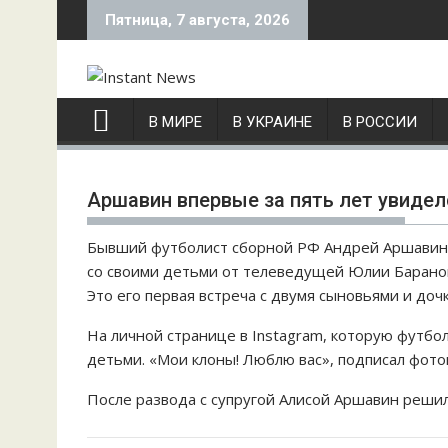
S
Пятница, 7 августа, 2026
k
i
p
t
В МИРЕ
В УКРАИНЕ
В РОССИИ
o
c
o
Аршавин впервые за пять лет увидел
n
t
Бывший футболист сборной РФ Андрей Аршавин,
e
со своими детьми от телеведущей Юлии Барановс
n
Это его первая встреча с двумя сыновьями и дочк
t
На личной странице в Instagram, которую футбо
детьми. «Мои клоны! Люблю вас», подписал фот
После развода с супругой Алисой Аршавин реши