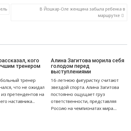
тель
В Йошкар-Оле женщина забыла ребенка в
маршрутке
рассказал, кого
Алина Загитова морила себя
учшим тренером
голодом перед
выступлениями
тбольный тренер
16-летнюю фигуристку считают
нался, что не ожидал
звездой спорта. Алина Загитова
 из претендентов на
постоянно ощущает груз
го наставника...
ответственности, представляя
Россию на чемпионатах мира....