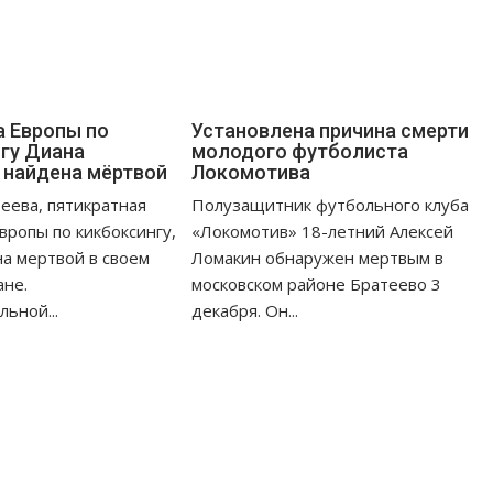
 Европы по
Установлена причина смерти
гу Диана
молодого футболиста
 найдена мёртвой
Локомотива
еева, пятикратная
Полузащитник футбольного клуба
вропы по кикбоксингу,
«Локомотив» 18-летний Алексей
а мертвой в своем
Ломакин обнаружен мертвым в
ане.
московском районе Братеево 3
ьной...
декабря. Он...