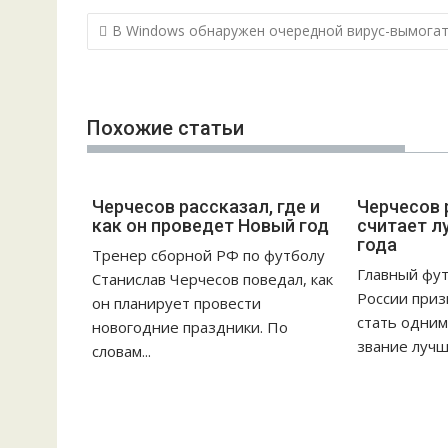
Н
В Windows обнаружен очередной вирус-вымога
а
в
и
Похожие статьи
г
а
ц
Черчесов рассказал, где и
Черчесов 
и
как он проведет Новый год
считает л
я
года
Тренер сборной РФ по футболу
п
Главный фу
Станислав Черчесов поведал, как
о
России приз
он планирует провести
з
стать одним
новогодние праздники. По
а
звание лучше
словам...
п
и
с
я