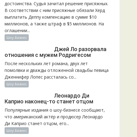
достоинства. Судья зачитал решение присяжных.
В соответствии с ним присяжные обязали Херд
выплатить Деппу компенсацию в сумме $10
миллионов, а также штраф в $5 миллионов. На
оглашении...
Шоу-Бизнес
Джей Ло разорвала
отношения с мужем Родригесом
После нескольких лет романа, двух лет
помолвки и дважды отложенной свадьбы певица
Дженнифер Лопес рассталась со...
Шоу-Бизнес
Леонардо Ди
Каприо наконец-то станет отцом
Популярные издания о шоу-бизнесе сообщают,
что американский актёр и продюсер Леонардо
Ди Каприо станет отцом, его...
Шоу-Бизнес