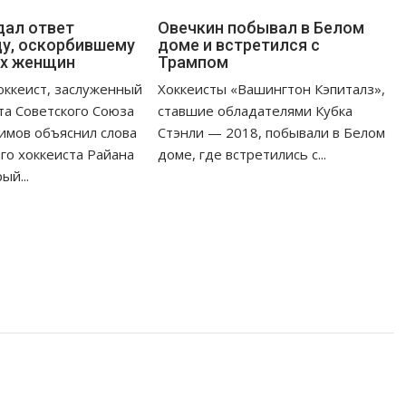
дал ответ
Овечкин побывал в Белом
у, оскорбившему
доме и встретился с
их женщин
Трампом
оккеист, заслуженный
Хоккеисты «Вашингтон Кэпиталз»,
та Советского Союза
ставшие обладателями Кубка
имов объяснил слова
Стэнли — 2018, побывали в Белом
го хоккеиста Райана
доме, где встретились с...
ый...