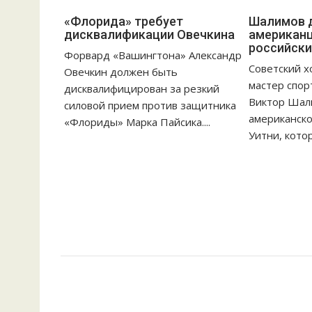
«Флорида» требует
Шалимов 
дисквалификации Овечкина
американц
российск
Форвард «Вашингтона» Александр
Советский х
Овечкин должен быть
мастер спор
дисквалифицирован за резкий
Виктор Шал
силовой прием против защитника
американско
«Флориды» Марка Пайсика....
Уитни, котор