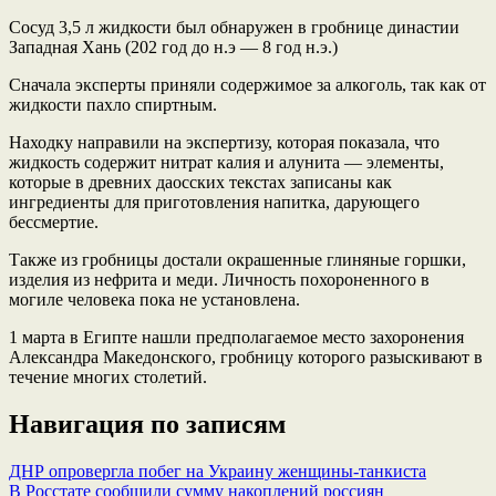
Сосуд 3,5 л жидкости был обнаружен в гробнице династии
Западная Хань (202 год до н.э — 8 год н.э.)
Сначала эксперты приняли содержимое за алкоголь, так как от
жидкости пахло спиртным.
Находку направили на экспертизу, которая показала, что
жидкость содержит нитрат калия и алунита — элементы,
которые в древних даосских текстах записаны как
ингредиенты для приготовления напитка, дарующего
бессмертие.
Также из гробницы достали окрашенные глиняные горшки,
изделия из нефрита и меди. Личность похороненного в
могиле человека пока не установлена.
1 марта в Египте нашли предполагаемое место захоронения
Александра Македонского, гробницу которого разыскивают в
течение многих столетий.
Навигация по записям
ДНР опровергла побег на Украину женщины-танкиста
В Росстате сообщили сумму накоплений россиян