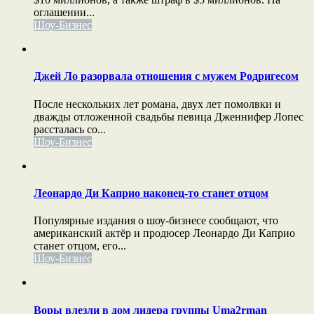
оглашении...
Шоу-Бизнес
Джей Ло разорвала отношения с мужем Родригесом
После нескольких лет романа, двух лет помолвки и
дважды отложенной свадьбы певица Дженнифер Лопес
рассталась со...
Шоу-Бизнес
Леонардо Ди Каприо наконец-то станет отцом
Популярные издания о шоу-бизнесе сообщают, что
американский актёр и продюсер Леонардо Ди Каприо
станет отцом, его...
Шоу-Бизнес
Воры влезли в дом лидера группы Uma2rman