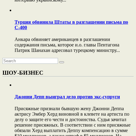
Турция обвинила Штаты в разглашении письма по
С-400
Анкара обвиняет американцев в разглашении
содержания письма, которое и.о. главы Пентагона
Патрик Шанахан адресовал турецкому министру...
ШОУ-БИЗНЕС
Джонни Депп выиграл дело против экс-супруги
Присяжные признали бывшую жену Джонни Деппа
актрису Эмбер Херд виновной в клевете на артиста по
делу о защите его чести и достоинства. Судья зачитал
решение присяжных. В соответствии с ним присяжные
обязали Херд выплатить Деппу компенсацию в сумме
$10 миллионов, а также штраф в $5 миллионов. На