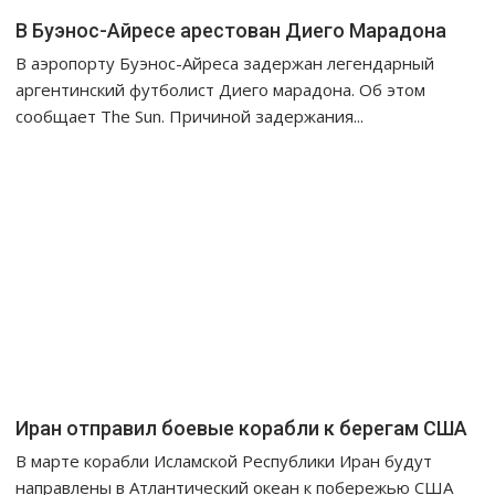
я
В Буэнос-Айресе арестован Диего Марадона
п
В аэропорту Буэнос-Айреса задержан легендарный
о
аргентинский футболист Диего марадона. Об этом
з
сообщает The Sun. Причиной задержания...
а
п
и
с
я
м
Иран отправил боевые корабли к берегам США
В марте корабли Исламской Республики Иран будут
направлены в Атлантический океан к побережью США