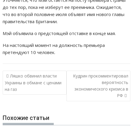
Уточняется, что Мэй остается на посту премьера страны
до тех пор, пока не изберут ее преемника. Ожидается,
что во второй половине июля объявят имя нового главы
правительства Британии.
Мэй объявила о предстоящей отставке в конце мая.
На настоящий момент на должность премьера
претендуют 10 человек.
Н
Ляшко обвинил власти
Кудрин прокомментировал
а
вероятность
Украины в обмане с ценами
экономического кризиса в
на газ
в
РФ
и
г
а
Похожие статьи
ц
и