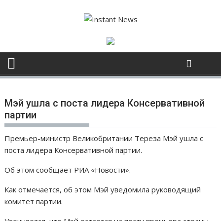
S
k
i
p
t
o
c
o
n
Мэй ушла с поста лидера Консервативной
t
партии
e
n
Премьер-министр Великобритании Тереза Мэй ушла с
t
поста лидера Консервативной партии.
Об этом сообщает РИА «Новости».
Как отмечается, об этом Мэй уведомила руководящий
комитет партии.