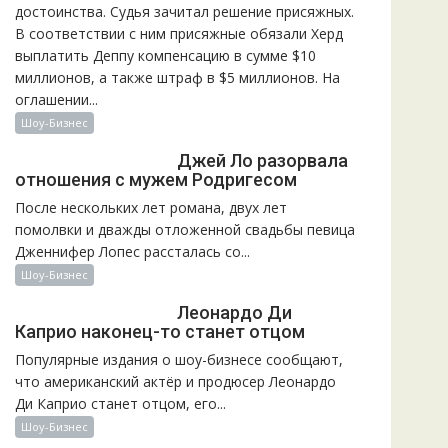
достоинства. Судья зачитал решение присяжных.
В соответствии с ним присяжные обязали Херд
выплатить Деппу компенсацию в сумме $10
миллионов, а также штраф в $5 миллионов. На
оглашении...
Шоу-Бизнес
Джей Ло разорвала
отношения с мужем Родригесом
После нескольких лет романа, двух лет
помолвки и дважды отложенной свадьбы певица
Дженнифер Лопес рассталась со...
Шоу-Бизнес
Леонардо Ди
Каприо наконец-то станет отцом
Популярные издания о шоу-бизнесе сообщают,
что американский актёр и продюсер Леонардо
Ди Каприо станет отцом, его...
Шоу-Бизнес