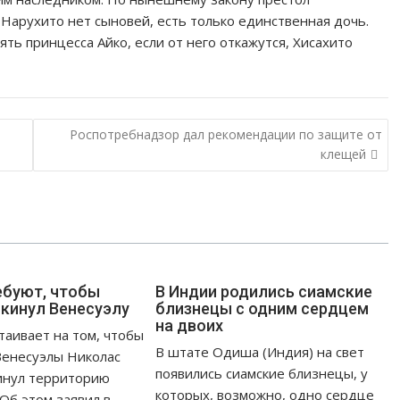
 Нарухито нет сыновей, есть только единственная дочь.
ять принцесса Айко, если от него откажутся, Хисахито
Роспотребнадзор дал рекомендации по защите от
клещей
ебуют, чтобы
В Индии родились сиамские
кинул Венесуэлу
близнецы с одним сердцем
на двоих
таивает на том, чтобы
В штате Одиша (Индия) на свет
Венесуэлы Николас
появились сиамские близнецы, у
инул территорию
которых, возможно, одно сердце
Об этом заявил в...