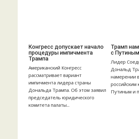
Конгресс допускает начало
Трамп нам
процедуры импичмента
с Путиным
Трампа
Лидер Соед
Американский Конгресс
Дональд Тра
рассматривает вариант
намерении в
импичмента лидера страны
российским
Дональда Трампа. Об этом заявил
Путиным и п
председатель юридического
комитета палаты...