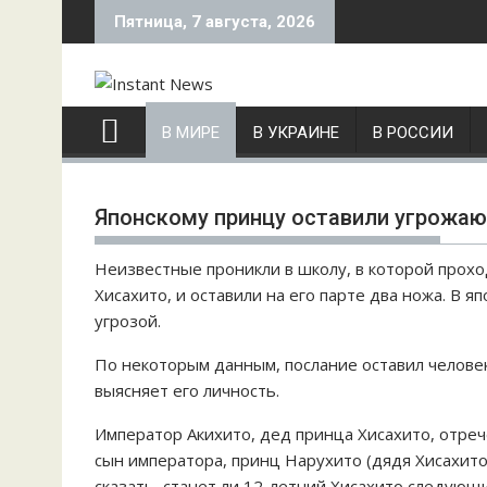
S
Пятница, 7 августа, 2026
k
i
p
t
В МИРЕ
В УКРАИНЕ
В РОССИИ
o
c
o
Японскому принцу оставили угрожа
n
t
Неизвестные проникли в школу, в которой прохо
e
Хисахито, и оставили на его парте два ножа. В 
n
угрозой.
t
По некоторым данным, послание оставил человек
выясняет его личность.
Император Акихито, дед принца Хисахито, отреч
сын императора, принц Нарухито (дядя Хисахито)
сказать, станет ли 12-летний Хисахито следую