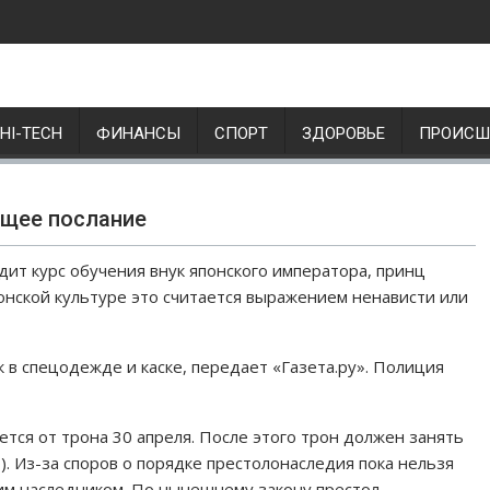
HI-TECH
ФИНАНСЫ
СПОРТ
ЗДОРОВЬЕ
ПРОИСШ
ющее послание
дит курс обучения внук японского императора, принц
японской культуре это считается выражением ненависти или
 в спецодежде и каске, передает «Газета.ру». Полиция
ется от трона 30 апреля. После этого трон должен занять
. Из-за споров о порядке престолонаследия пока нельзя
щим наследником. По нынешнему закону престол