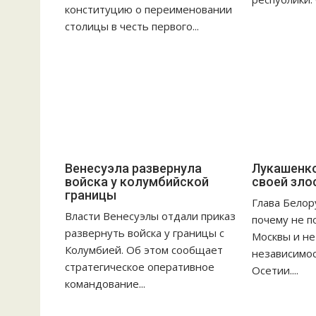
а
конституцию о переименовании
п
столицы в честь первого...
и
с
я
м
Венесуэла развернула
Лукашенко
войска у колумбийской
своей зло
границы
Глава Белор
Власти Венесуэлы отдали приказ
почему не п
развернуть войска у границы с
Москвы и не
Колумбией. Об этом сообщает
независимо
стратегическое оперативное
Осетии....
командование...