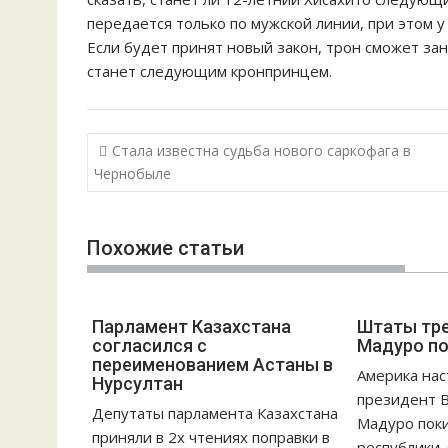
передается только по мужской линии, при этом у
Если будет принят новый закон, трон сможет зан
станет следующим кронпринцем.
Н
Стала известна судьба нового саркофага в
а
Чернобыле
в
и
Похожие статьи
г
а
ц
Парламент Казахстана
Штаты тр
и
согласился с
Мадуро по
я
переименованием Астаны в
Америка нас
п
Нурсултан
президент 
о
Депутаты парламента Казахстана
Мадуро пок
з
приняли в 2х чтениях поправки в
республики. 