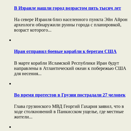
В Израиле нашли город возрастом пять тысяч лет
На севере Израиля близ населенного пункта Эйн Айрон
археологи обнаружили руины города с планировкой,
возраст которого...
Иран отправил боевые корабли к берегам США
В марте корабли Исламской Республики Иран будут
направлены в Атлантический океан к побережью США
для несения...
Во время протестов в Грузии пострадали 27 человек
Глава грузинского МВД Георгий Гахария заявил, что в
ходе столкновений в Панкисском ущелье, где местные
жители...