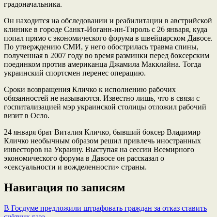
градоначальника.
Он находится на обследовании и реабилитации в австрийской
клинике в городе Санкт-Иоганн-ин-Тироль с 26 января, куда
попал прямо с экономического форума в швейцарском Давосе.
По утверждению СМИ, у него обострилась травма спины,
полученная в 2007 году во время разминки перед боксерским
поединком против американца Джамила Макклайна. Тогда
украинский спортсмен перенес операцию.
Сроки возвращения Кличко к исполнению рабочих
обязанностей не называются. Известно лишь, что в связи с
госпитализацией мэр украинской столицы отложил рабочий
визит в Осло.
24 января брат Виталия Кличко, бывший боксер Владимир
Кличко необычным образом решил привлечь иностранных
инвесторов на Украину. Выступая на сессии Всемирного
экономического форума в Давосе он рассказал о
«сексуальности и вожделенности» страны.
Навигация по записям
В Госдуме предложили штрафовать граждан за отказ ставить
счётчик газа