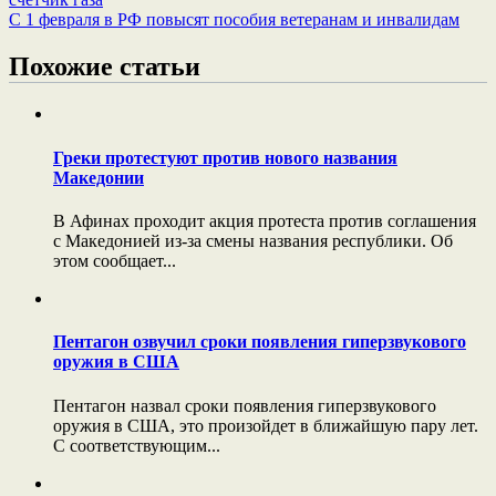
С 1 февраля в РФ повысят пособия ветеранам и инвалидам
Похожие статьи
Греки протестуют против нового названия
Македонии
В Афинах проходит акция протеста против соглашения
с Македонией из-за смены названия республики. Об
этом сообщает...
Пентагон озвучил сроки появления гиперзвукового
оружия в США
Пентагон назвал сроки появления гиперзвукового
оружия в США, это произойдет в ближайшую пару лет.
С соответствующим...