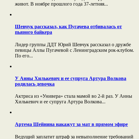
живот. В ноябре прошлого года 37-летняя...
Шевчук рассказал, как Пугачева отбивалась от
пьяного байкера
Лидер группы ДДТ Юрий Шевчук рассказал о дружбе
певицы Аллы Пугачевой с Ленинградским рок-клубом.
По его...
У Анны Хилькевич и ее супруга Артура Волкова
родилась девочка
Актриса из «Универа» стала мамой во 2-й раз. У Анны
Хилькевич и ее супруга Артура Волкова...
Артема Шейнина накажут за мат в прямом эфире
Ведущий заплатит штраф за невыполнение требований