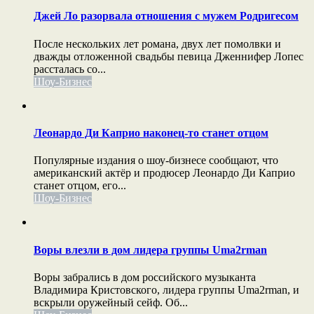
Джей Ло разорвала отношения с мужем Родригесом
После нескольких лет романа, двух лет помолвки и
дважды отложенной свадьбы певица Дженнифер Лопес
рассталась со...
Шоу-Бизнес
Леонардо Ди Каприо наконец-то станет отцом
Популярные издания о шоу-бизнесе сообщают, что
американский актёр и продюсер Леонардо Ди Каприо
станет отцом, его...
Шоу-Бизнес
Воры влезли в дом лидера группы Uma2rman
Воры забрались в дом российского музыканта
Владимира Кристовского, лидера группы Uma2rman, и
вскрыли оружейный сейф. Об...