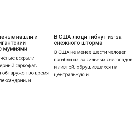
ученые нашли и
В США люди гибнут из-за
игантский
снежного шторма
с мумиями
В США не менее шести человек
учёные вскрыли
погибли из-за сильных снегопадов
чёрный саркофаг,
и ливней, обрушившихся на
л обнаружен во время
центральную и...
Александрии, и
.