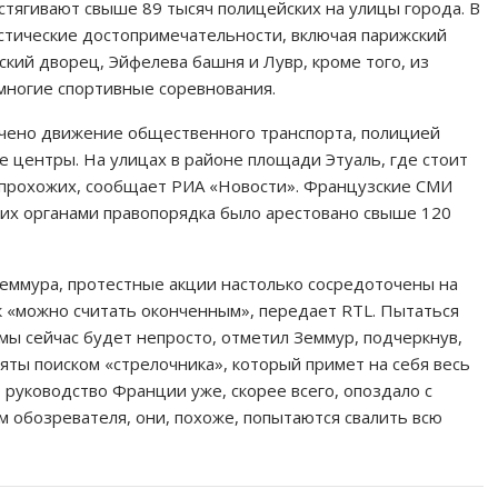
стягивают свыше 89 тысяч полицейских на улицы города. В
тические достопримечательности, включая парижский
кий дворец, Эйфелева башня и Лувр, кроме того, из
многие спортивные соревнования.
ичено движение общественного транспорта, полицией
е центры. На улицах в районе площади Этуаль, где стоит
 прохожих, сообщает РИА «Новости». Французские СМИ
их органами правопорядка было арестовано свыше 120
еммура, протестные акции настолько сосредоточены на
к «можно считать оконченным», передает RTL. Пытаться
мы сейчас будет непросто, отметил Земмур, подчеркнув,
яты поиском «стрелочника», который примет на себя весь
 руководство Франции уже, скорее всего, опоздало с
м обозревателя, они, похоже, попытаются свалить всю