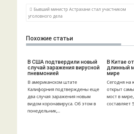
Н
Бывший министр Астрахани стал участником
а
уголовного дела
в
и
Похожие статьи
г
а
ц
В США подтвердили новый
В Китае о
и
случай заражения вирусной
длинный м
я
пневмонией
мире
п
В американском штате
Сегодня на 
о
Калифорния подтверждены еще
открыт сам
з
два случая заражения новым
мост в мире
а
видом коронавируса. Об этом в
составляет 55
п
понедельник,...
и
с
я