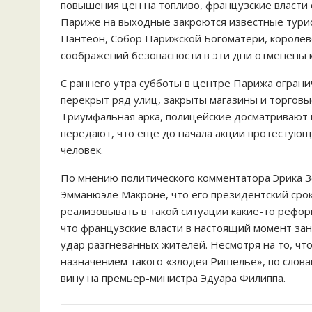
повышения цен на топливо, французские власти 
Париже на выходные закроются известные турис
Пантеон, Собор Парижской Богоматери, королевс
соображений безопасности в эти дни отменены 
С раннего утра субботы в центре Парижа огран
перекрыт ряд улиц, закрыты магазины и торговы
Триумфальная арка, полицейские досматривают
передают, что еще до начала акции протестующ
человек.
По мнению политического комментатора Эрика З
Эмманюэле Макроне, что его президентский сро
реализовывать в такой ситуации какие-то рефор
что французские власти в настоящий момент зан
удар разгневанных жителей. Несмотря на то, что
назначением такого «злодея Ришелье», по слова
вину на премьер-министра Эдуара Филиппа.