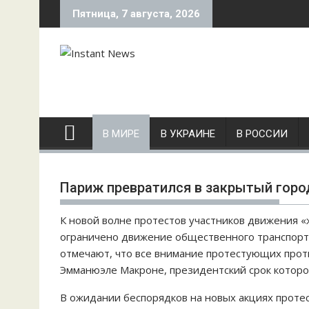
S
Пятница, 7 августа, 2026
k
i
p
t
o
c
o
В МИРЕ
В УКРАИНЕ
В РОССИИ
n
t
e
Париж превратился в закрытый горо
n
t
К новой волне протестов участников движения 
ограничено движение общественного транспорта
отмечают, что все внимание протестующих прот
Эмманюэле Макроне, президентский срок которо
В ожидании беспорядков на новых акциях прот