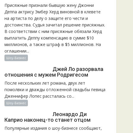
Присяжные признали бывшую жену Джонни
Деппа актрису Эмбер Херд виновной в клевете
на артиста по делу о защите его чести и
достоинства. Судья зачитал решение присяжных.
В соответствии с ним присяжные обязали Херд
выплатить Деппу компенсацию в сумме $10
миллионов, а также штраф в $5 миллионов. На
оглашении...
Шоу-Бизнес
Джей Ло разорвала
отношения с мужем Родригесом
После нескольких лет романа, двух лет
помолвки и дважды отложенной свадьбы певица
Дженнифер Лопес рассталась со...
Шоу-Бизнес
Леонардо Ди
Каприо наконец-то станет отцом
Популярные издания о шоу-бизнесе сообщают,